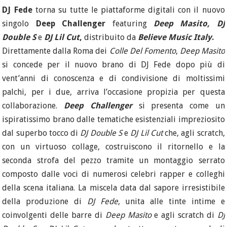
DJ Fede
torna su tutte le piattaforme digitali con il nuovo
singolo
Deep Challenger
featuring
Deep Masito, DJ
Double S
e
DJ Lil Cut
,
distribuito da
Believe Music Italy
.
Direttamente dalla Roma dei
Colle Del Fomento
,
Deep Masito
si concede per il nuovo brano di DJ Fede dopo più di
vent’anni di conoscenza e di condivisione di moltissimi
palchi, per i due, arriva l’occasione propizia per questa
collaborazione.
Deep Challenger
si presenta come un
ispiratissimo brano dalle tematiche esistenziali impreziosito
dal superbo tocco di
DJ Double S
e
DJ Lil Cut
che, agli scratch,
con un virtuoso collage, costruiscono il ritornello e la
seconda strofa del pezzo tramite un montaggio serrato
composto dalle voci di numerosi celebri rapper e colleghi
della scena italiana. La miscela data dal sapore irresistibile
della produzione di
DJ Fede
, unita alle tinte intime e
coinvolgenti delle barre di
Deep Masito
e agli scratch di
DJ