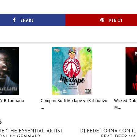
SHARE
PIN IT
Y B Lanciano
Compari Sodi Mixtape vol3 il nuovo
Wicked Dub 
...
M...
S
E "THE ESSENTIAL ARTIST
DJ FEDE TORNA CON I