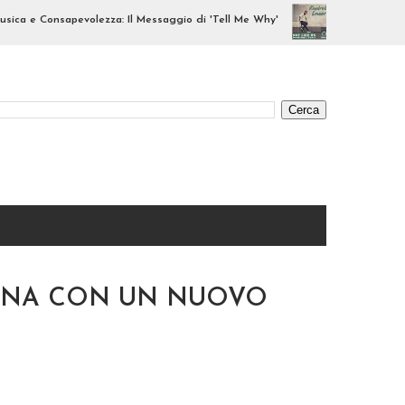
e Consapevolezza: Il Messaggio di 'Tell Me Why'
Greezzly Remix: Il
TORNA CON UN NUOVO