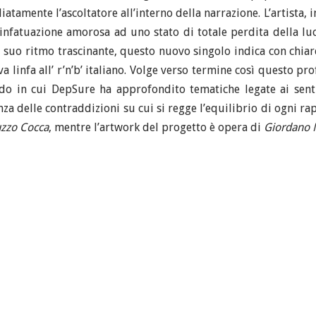
atamente l’ascoltatore all’interno della narrazione. L’artista, i
nfatuazione amorosa ad uno stato di totale perdita della luci
l suo ritmo trascinante, questo nuovo singolo indica con chiar
linfa all’ r’n’b’ italiano. Volge verso termine così questo pro
odo in cui DepSure ha approfondito tematiche legate ai sent
 delle contraddizioni su cui si regge l’equilibrio di ogni rapp
uzzo Cocca
, mentre l’artwork del progetto è opera di
Giordano 