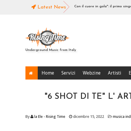
el nuovo singolo rub-a-dub
Latest News
Con il cuore in gola": il primo singolo d
Underground Music from Italy
Home
Servizi
Webzine
Artisti
E
"6 SHOT DI TE" L'
By
la Ele - Rising Time
dicembre 15, 2022
musica in