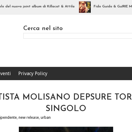
el nuovo joint album di Killacat & Attila
Fido Guido & GuIRIE Musica 
Cerca nel sito
venti
Privacy Policy
 ARTISTA MOLISANO DEPSURE 
SINGOLO
dipendente
,
new release
,
urban