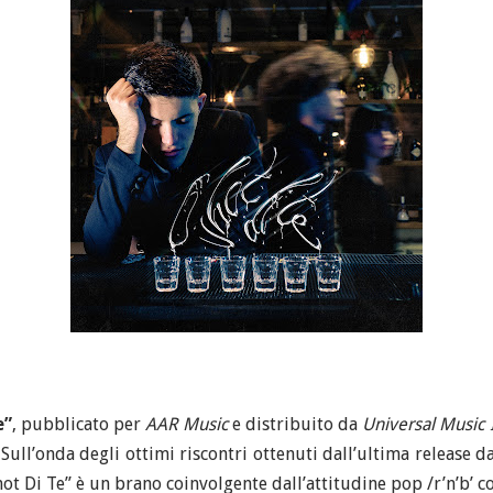
e”
, pubblicato per
AAR Music
e distribuito da
Universal Music I
ull’onda degli ottimi riscontri ottenuti dall’ultima release da
ot Di Te” è un brano coinvolgente dall’attitudine pop /r’n’b’ 