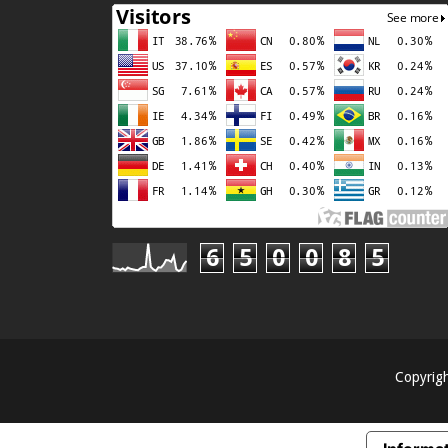
6
5
0
0
8
5
Copyrig