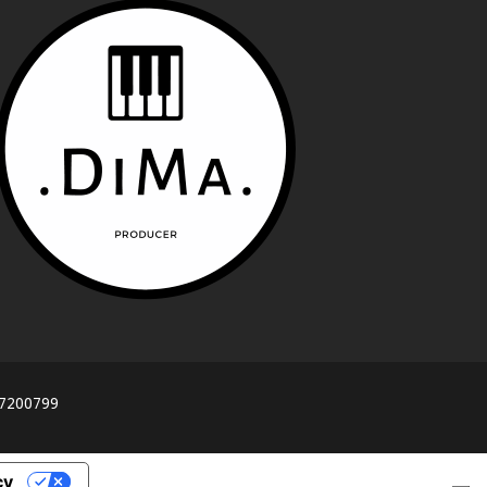
617200799
cy