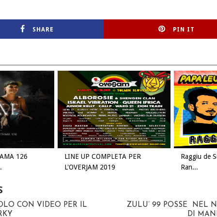
SHARE
PIN IT
TAMA 126
LINE UP COMPLETA PER
Raggiu de S
.
L'OVERJAM 2019
Ran...
S
LO CON VIDEO PER IL
ZULU’ 99 POSSE NEL 
RKY
DI MA