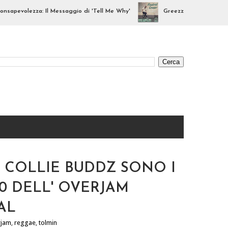
volezza: Il Messaggio di 'Tell Me Why'
Greezzly Remix: Il Diss di 
- COLLIE BUDDZ SONO I
20 DELL' OVERJAM
AL
rjam
,
reggae
,
tolmin