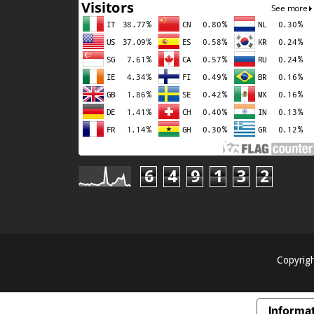
6
4
9
1
3
2
Copyrig
Informat