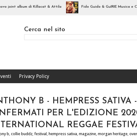
oint album di Killacat & Attila
Fido Guido & GuIRIE Musica e Consape
Cerca nel sito
venti
Privacy Policy
THONY B - HEMPRESS SATIVA 
ONFERMATI PER L'EDIZIONE 20
NTERNATIONAL REGGAE FESTIV
ony b
,
collie buddz
,
festival
,
hempress sativa
,
magazine
,
morgan heritage
,
ove