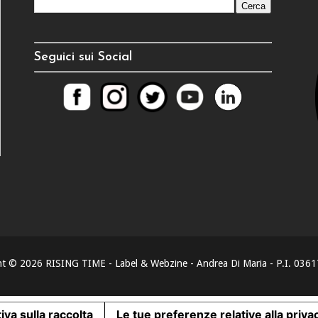
Seguici sui Social
ht ©
2026
RISING TIME - Label & Webzine - Andrea Di Maria - P.I. 03
iva sulla raccolta
Le tue preferenze relative alla priva