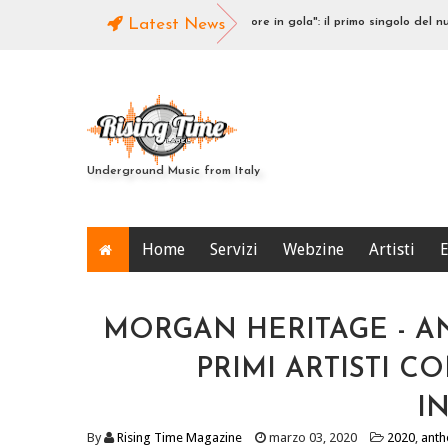
 singolo rub-a-dub
Latest News
Con il cuore in gola": il primo singolo del nuovo j
ce e l'Introspezione
Underground Music from Italy
Home
Servizi
Webzine
Artisti
E
MORGAN HERITAGE - AN
PRIMI ARTISTI C
I
By
Rising Time Magazine
marzo 03, 2020
2020
,
anth