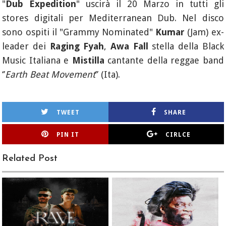
"
Dub Expedition
" uscirà il 20 Marzo in tutti gli
stores digitali per Mediterranean Dub. Nel disco
sono ospiti il "Grammy Nominated"
Kumar
(Jam) ex-
leader dei
Raging Fyah
,
Awa Fall
stella della Black
Music Italiana e
Mistilla
cantante della reggae band
‘’
Earth Beat Movement
’’ (Ita).
TWEET
SHARE
PIN IT
CIRLCE
Related Post