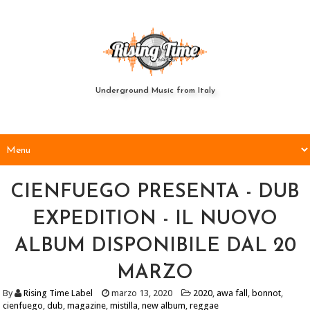
Underground Music from Italy
CIENFUEGO PRESENTA - DUB
EXPEDITION - IL NUOVO
ALBUM DISPONIBILE DAL 20
MARZO
By
Rising Time Label
marzo 13, 2020
2020
,
awa fall
,
bonnot
,
cienfuego
,
dub
,
magazine
,
mistilla
,
new album
,
reggae