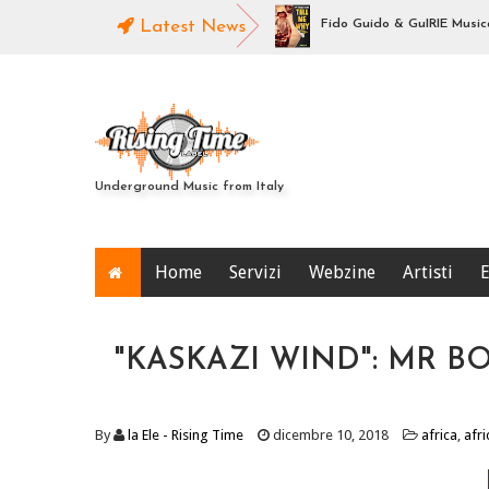
ovo joint album di Killacat & Attila
Latest News
Fido Guido & GuIRIE Musica e Con
Underground Music from Italy
Home
Servizi
Webzine
Artisti
E
"KASKAZI WIND": MR 
By
la Ele - Rising Time
dicembre 10, 2018
africa
,
afri