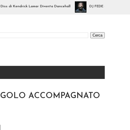
 di Kendrick Lamar Diventa Dancehall
DJ FEDE & MAURY B Lanciano 
SINGOLO ACCOMPAGNATO