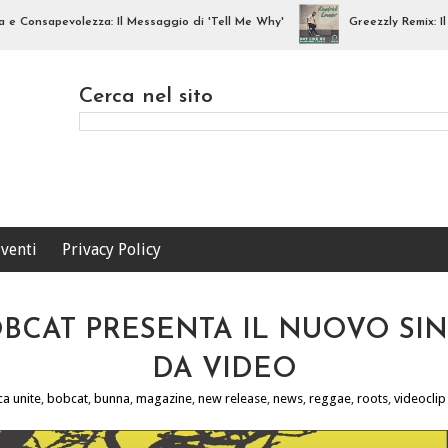
sapevolezza: Il Messaggio di 'Tell Me Why'
Greezzly Remix: Il Diss
Cerca nel sito
venti
Privacy Policy
BOBCAT PRESENTA IL NUOVO 
DA VIDEO
ca unite
,
bobcat
,
bunna
,
magazine
,
new release
,
news
,
reggae
,
roots
,
videoclip