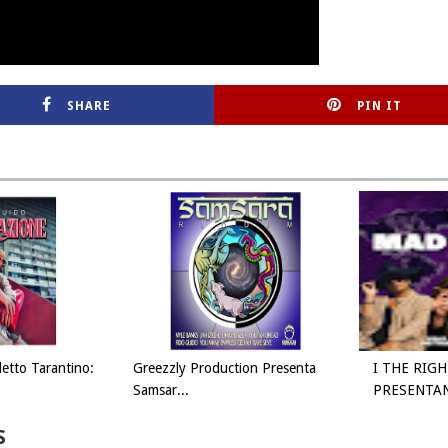
SHARE
PIN IT
letto Tarantino:
Greezzly Production Presenta
I THE RIGH
Samsar...
PRESENTAN
S