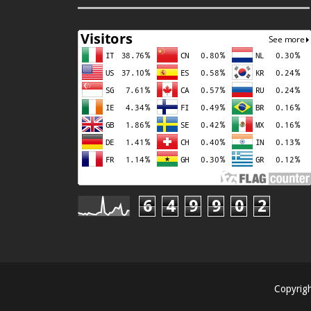
6
4
9
9
0
2
Copyrig