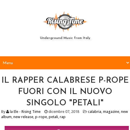
Underground Music from Italy
IL RAPPER CALABRESE P-ROPE
FUORI CON IL NUOVO
SINGOLO "PETALI"
By
la Ele - Rising Time
dicembre 07, 2018
calabria
,
magazine
,
new
album
,
new release
,
p-rope
,
petali
,
rap