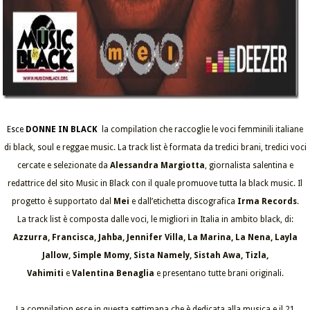
Esce
DONNE IN BLACK
la compilation che raccoglie le voci femminili italiane
di black, soul e reggae music. La track list è formata da tredici brani, tredici voci
cercate e selezionate da
Alessandra Margiotta
, giornalista salentina e
redattrice del sito Music in Black con il quale promuove tutta la black music. Il
progetto è supportato dal
Mei
e dall’etichetta discografica
Irma Records
.
La track list è composta dalle voci, le migliori in Italia in ambito black, di:
Azzurra, Francisca, Jahba, Jennifer Villa, La Marina, La Nena, Layla
Jallow, Simple Momy, Sista Namely, Sistah Awa, Tizla,
Vahimiti
e
Valentina Benaglia
e presentano tutte brani originali.
La compilation esce in questa settimana che è dedicata alla musica e il 21