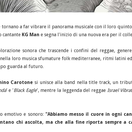
e
tornano a far vibrare il panorama musicale con il loro quinto 
co cantante
KG Man
e segna l'inizio di una nuova era per il coll
orazione sonora che trascende i confini del reggae, genere
nella loro musica sfumature folk mediterranee, ritmi latini ed 
mpo guarda al futuro.
nino Carotone
si unisce alla band nella title track, un tribu
nda
' e '
Black Eagle
', mentre la leggenda del reggae
Israel Vibra
io emotivo e sonoro:
"Abbiamo messo il cuore in ogni can
lontano chi ascolta, ma che alla fine riporta sempre a 