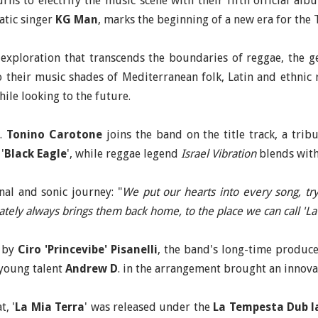
rns to electrify the music scene with their fifth official albu
atic singer
KG Man
, marks the beginning of a new era for the 
c exploration that transcends the boundaries of reggae, the g
 their music shades of Mediterranean folk, Latin and ethnic r
ile looking to the future.
s.
Tonino Carotone
joins the band on the title track, a trib
'
Black Eagle
', while reggae legend
Israel Vibration
blends wit
nal and sonic journey: "
We put our hearts into every song, try
mately always brings them back home, to the place we can call 'La
d by
Ciro 'Princevibe' Pisanelli
, the band's long-time produc
 young talent
Andrew D
. in the arrangement brought an innovat
t, '
La Mia Terra
' was released under the
La Tempesta Dub l