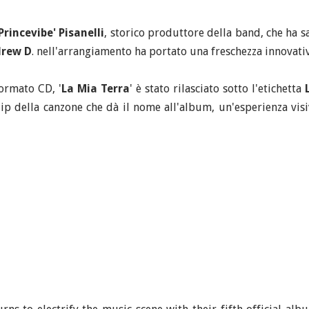
Princevibe' Pisanelli
, storico produttore della band, che ha s
rew D
. nell'arrangiamento ha portato una freschezza innovati
formato CD, '
La Mia Terra
' è stato rilasciato sotto l'etichetta
clip della canzone che dà il nome all'album, un'esperienza vi