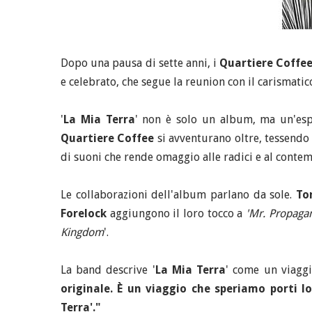
Dopo una pausa di sette anni, i
Quartiere Coffe
e celebrato, che segue la reunion con il carismati
'
La Mia Terra
' non è solo un album, ma un'espl
Quartiere Coffee
si avventurano oltre, tessendo 
di suoni che rende omaggio alle radici e al conte
Le collaborazioni dell'album parlano da sole.
To
Forelock
aggiungono il loro tocco a
'Mr. Propaga
Kingdom
'.
La band descrive '
La Mia Terra
' come un viagg
originale. È un viaggio che speriamo porti 
Terra'."