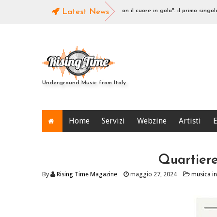
uovo singolo rub-a-dub
Latest News
Con il cuore in gola": il primo singolo del nu
Underground Music from Italy
Home
Servizi
Webzine
Artisti
E
Quartiere
By
Rising Time Magazine
maggio 27, 2024
musica i