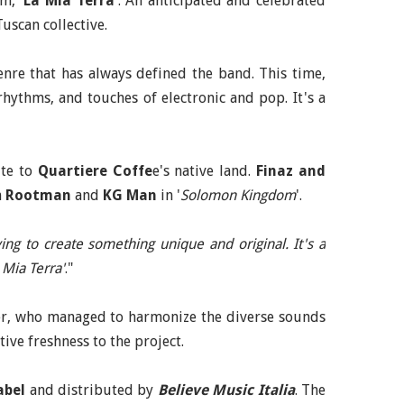
m, '
La Mia Terra
'. An anticipated and celebrated
Tuscan collective.
enre that has always defined the band. This time,
hythms, and touches of electronic and pop. It's a
ute to
Quartiere Coffe
e's native land.
Finaz and
h
Rootman
and
KG Man
in '
Solomon Kingdom
'.
ing to create something unique and original. It's a
 Mia Terra'
."
er, who managed to harmonize the diverse sounds
ive freshness to the project.
abel
and distributed by
Believe Music Italia
. The