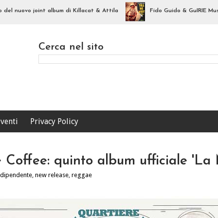
ovo joint album di Killacat & Attila
Fido Guido & GuIRIE Musica e Con
Cerca nel sito
venti
Privacy Policy
 Coffee: quinto album ufficiale 'La 
ndipendente
,
new release
,
reggae