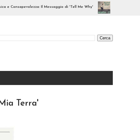
sapevolezza: Il Messaggio di 'Tell Me Why'
Greezzly Remix: Il Diss
Mia Terra'