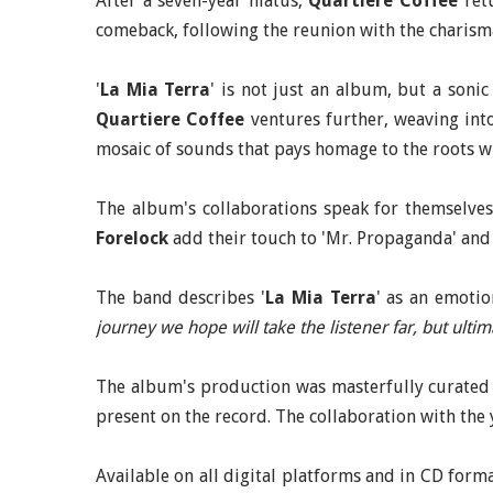
After a seven-year hiatus,
Quartiere Coffee
retu
comeback, following the reunion with the charism
'
La Mia Terra
' is not just an album, but a soni
Quartiere Coffee
ventures further, weaving into
mosaic of sounds that pays homage to the roots wh
The album's collaborations speak for themselve
Forelock
add their touch to 'Mr. Propaganda' and 
The band describes '
La Mia Terra
' as an emotio
journey we hope will take the listener far, but ulti
The album's production was masterfully curate
present on the record. The collaboration with the
Available on all digital platforms and in CD forma