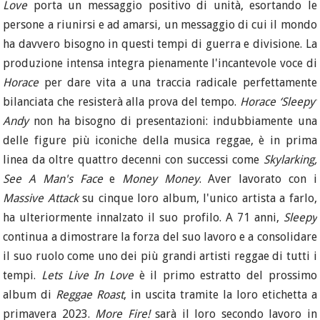
Love
porta un messaggio positivo di unità, esortando le
persone a riunirsi e ad amarsi, un messaggio di cui il mondo
ha davvero bisogno in questi tempi di guerra e divisione. La
produzione intensa integra pienamente l'incantevole voce di
Horace
per dare vita a una traccia radicale perfettamente
bilanciata che resisterà alla prova del tempo.
Horace ‘Sleepy’
Andy
non ha bisogno di presentazioni: indubbiamente una
delle figure più iconiche della musica reggae, è in prima
linea da oltre quattro decenni con successi come
Skylarking,
See A Man's Face
e
Money Money
. Aver lavorato con i
Massive Attack
su cinque loro album, l'unico artista a farlo,
ha ulteriormente innalzato il suo profilo. A 71 anni,
Sleepy
continua a dimostrare la forza del suo lavoro e a consolidare
il suo ruolo come uno dei più grandi artisti reggae di tutti i
tempi.
Lets Live In Love
è il primo estratto del prossimo
album di
Reggae Roast
, in uscita tramite la loro etichetta a
primavera 2023.
More Fire!
sarà il loro secondo lavoro in