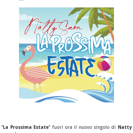
“
La Prossima Estate
” fuori ora il nuovo singolo di
Natty