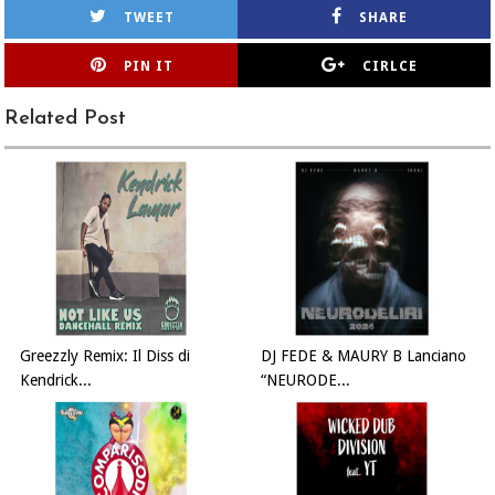
TWEET
SHARE
PIN IT
CIRLCE
Related Post
Greezzly Remix: Il Diss di
DJ FEDE & MAURY B Lanciano
Kendrick...
“NEURODE...