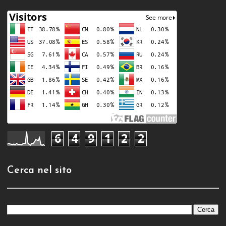
6
4
9
1
2
2
Cerca nel sito