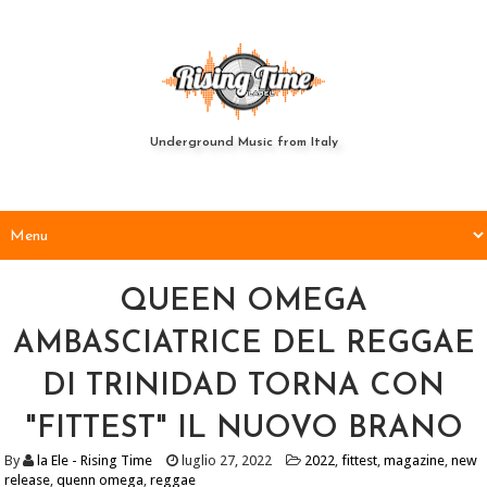
Underground Music from Italy
QUEEN OMEGA
AMBASCIATRICE DEL REGGAE
DI TRINIDAD TORNA CON
"FITTEST" IL NUOVO BRANO
By
la Ele - Rising Time
luglio 27, 2022
2022
,
fittest
,
magazine
,
new
release
,
quenn omega
,
reggae