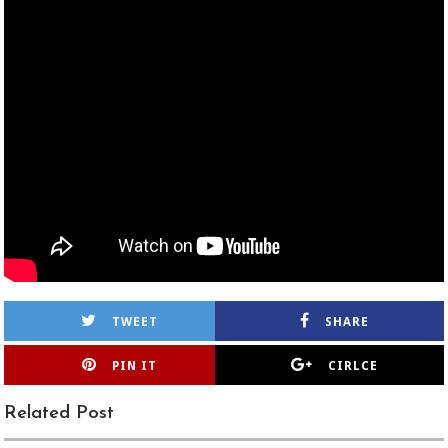
TWEET
SHARE
PIN IT
CIRLCE
Related Post