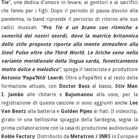
Tie
", una dedica d'amore in levare, ai genitori e ai sacrifici
che fanno per i figli. Dopo il periodo di pausa dovuto alla
pandemia, la band riprende il percorso di ritorno alle sue
radici musicali.
“Pro Tie è un brano con ritmiche e
sonorità dei nostri esordi, dove la matrice britannica
dello stile proposto riporta alla mente atmosfere alla
Steel Pulse oltre che Third World. Le liriche sono nella
variante meridionale della lingua sarda, foneticamente
molto dolce e melodica”
, spiega il tastierista e produttore
Antonio ‘Papa’Ntò’ Leardi
. Oltre a Papa’Ntò e al resto della
formazione attuale, con
Doctor Bass
al basso,
Stiv Man
I
,
Jambo
alle chitarre e
Bujumannu
alla voce, per la
registrazione di questa canzone si sono aggiunti anche
Lee
Van Beatz
alla batteria e
Golden Pipes
ai fiati. Il videoclip,
girato in una bellissima spiaggia della Sardegna, segna la
prima collaborazione con la casa di produzione audiovisuale
Roble Factory
. Distribuito da
Metatron / INRI
in Europa e