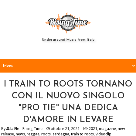
Underground Music from Italy
I TRAIN TO ROOTS TORNANO
CON IL NUOVO SINGOLO
"PRO TIE" UNA DEDICA
D'AMORE IN LEVARE
By
la Ele - Rising Time
ottobre 21, 2021
2021
,
magazine
,
new
release
,
news
,
reggae
,
roots
,
sardegna
,
train to roots
,
videoclip