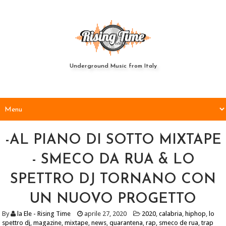
Underground Music from Italy
-AL PIANO DI SOTTO MIXTAPE
- SMECO DA RUA & LO
SPETTRO DJ TORNANO CON
UN NUOVO PROGETTO
By
la Ele - Rising Time
aprile 27, 2020
2020
,
calabria
,
hiphop
,
lo
spettro dj
,
magazine
,
mixtape
,
news
,
quarantena
,
rap
,
smeco de rua
,
trap