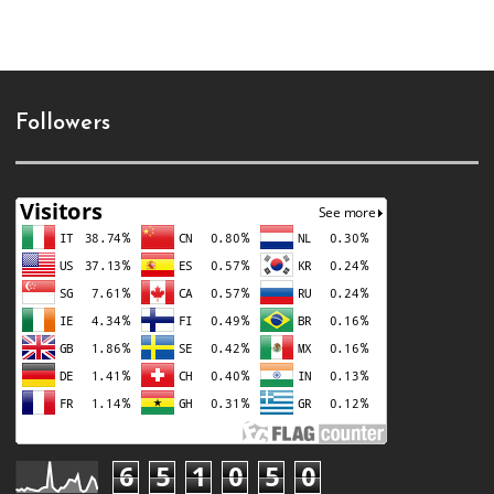
Followers
6
5
1
0
5
0