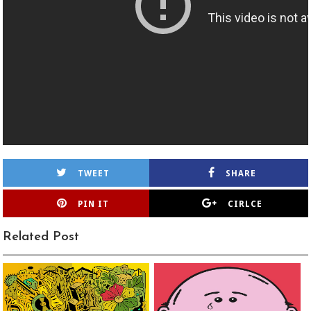
TWEET
SHARE
PIN IT
CIRLCE
Related Post