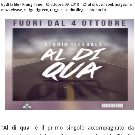
By
la Ele - Rising Time
ottobre 09, 2018
al di qua
,
label
,
magazine
,
new release
,
redgoldgreen
,
reggae
,
studio illegale
,
videoclip
"
Al di qua
" è il primo singolo accompagnato da