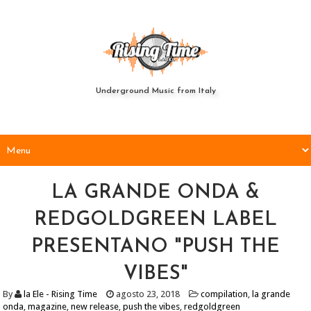
Underground Music from Italy
LA GRANDE ONDA &
REDGOLDGREEN LABEL
PRESENTANO "PUSH THE
VIBES"
By
la Ele - Rising Time
agosto 23, 2018
compilation
,
la grande
onda
,
magazine
,
new release
,
push the vibes
,
redgoldgreen