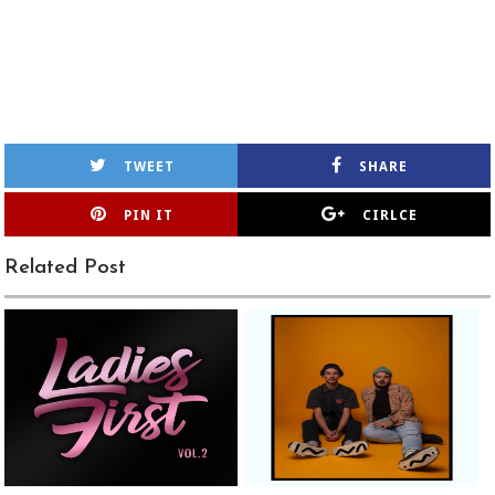
TWEET
SHARE
PIN IT
CIRLCE
Related Post