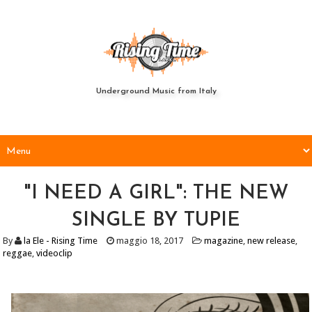
Underground Music from Italy
"I NEED A GIRL": THE NEW
SINGLE BY TUPIE
By
la Ele - Rising Time
maggio 18, 2017
magazine
,
new release
,
reggae
,
videoclip