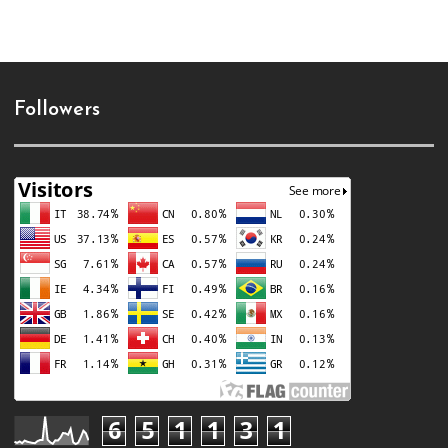
Followers
6
5
1
1
3
1