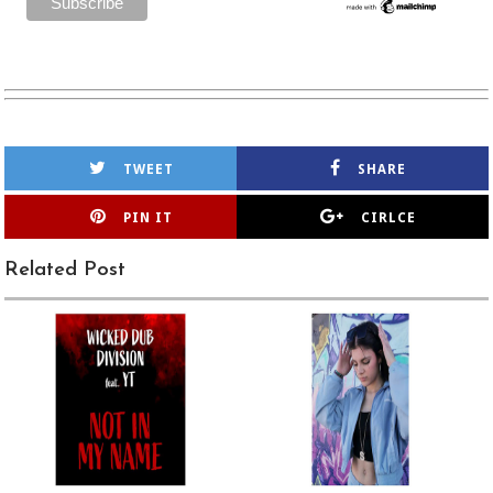
TWEET
SHARE
PIN IT
CIRLCE
Related Post