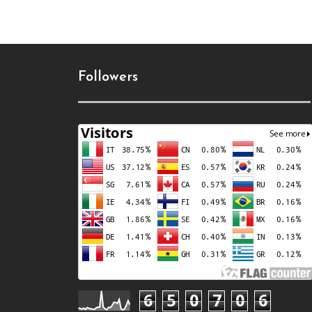
Followers
6
5
0
7
0
6