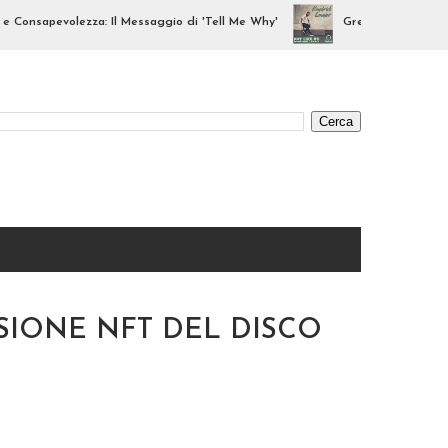
sapevolezza: Il Messaggio di 'Tell Me Why'
Greezzly Remix: Il Diss
SIONE NFT DEL DISCO