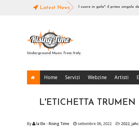
uovo singolo rub-a-dub
Latest News
Con il cuore in gola": il primo singolo del nu
Underground Music from Italy
Home
Servizi
Webzine
Artisti
E
L'ETICHETTA TRUMEN
By
la Ele - Rising Time
settembre 06, 2022
2022
,
jahc