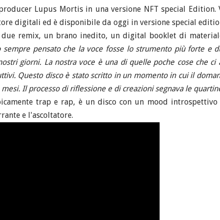
producer Lupus Mortis in una versione NFT special Edition. V
tore digitali ed è disponibile da oggi in versione special edit
ue remix, un brano inedito, un digital booklet di materiale
 sempre pensato che la voce fosse lo strumento più forte e du
 nostri giorni. La nostra voce è una di quelle poche cose che ci 
ruttivi. Questo disco è stato scritto in un momento in cui il dom
mesi. Il processo di riflessione e di creazioni segnava le quarti
ipicamente trap e rap, è un disco con un mood introspettivo e 
ante e l'ascoltatore.