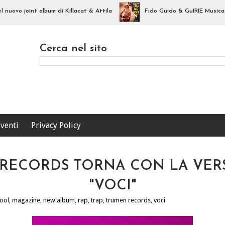
ovo joint album di Killacat & Attila
Fido Guido & GuIRIE Musica e Con
Cerca nel sito
venti
Privacy Policy
 RECORDS TORNA CON LA VER
"VOCI"
ool
,
magazine
,
new album
,
rap
,
trap
,
trumen records
,
voci