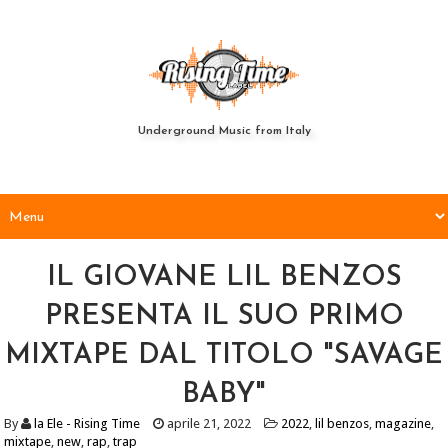
Underground Music from Italy
IL GIOVANE LIL BENZOS
PRESENTA IL SUO PRIMO
MIXTAPE DAL TITOLO "SAVAGE
BABY"
By
la Ele - Rising Time
aprile 21, 2022
2022
,
lil benzos
,
magazine
,
mixtape
,
new
,
rap
,
trap