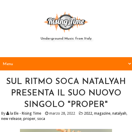
Underground Music from Italy
SUL RITMO SOCA NATALYAH
PRESENTA IL SUO NUOVO
SINGOLO "PROPER"
By
la Ele - Rising Time
marzo 28, 2022
2022
,
magazine
,
natalyah
,
new release
,
proper
,
soca