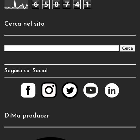
6
5
0
7
4
1
Cerca nel sito
Seguici sui Social
DiMa producer