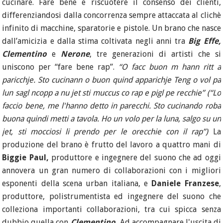
cucinare. Fare bene e riscuotere il consenso dei clienti,
differenziandosi dalla concorrenza sempre attaccata al clichè
infinito di macchine, sparatorie e pistole. Un brano che nasce
dall’amicizia e dalla stima coltivata negli anni tra
Big Effe,
Clementino
e
Nerone
, tre generazioni di artisti che si
uniscono per “fare bene rap”.
“O facc buon m hann ritt a
paricchje. Sto cucinann o buon quind apparichje Teng o vol pa
lun sagl ncopp a nu jet sti muccus co rap e pigl pe recchie” (“Lo
faccio bene, me l'hanno detto in parecchi. Sto cucinando roba
buona quindi metti a tavola. Ho un volo per la luna, salgo su un
jet, sti mocciosi li prendo per le orecchie con il rap”)
La
produzione del brano è frutto del lavoro a quattro mani di
Biggie Paul,
produttore e ingegnere del suono che ad oggi
annovera un gran numero di collaborazioni con i migliori
esponenti della scena urban italiana, e
Daniele Franzese
,
produttore, polistrumentista ed ingegnere del suono che
colleziona importanti collaborazioni, tra cui spicca senza
dubbio quella con
Clementino.
Ad accompagnare l'uscita di