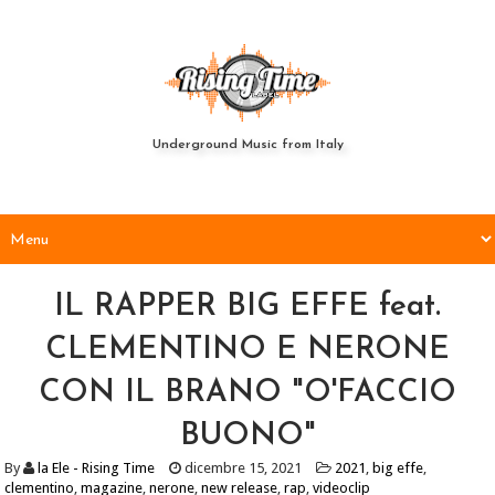
Underground Music from Italy
IL RAPPER BIG EFFE feat.
CLEMENTINO E NERONE
CON IL BRANO "O'FACCIO
BUONO"
By
la Ele - Rising Time
dicembre 15, 2021
2021
,
big effe
,
clementino
,
magazine
,
nerone
,
new release
,
rap
,
videoclip