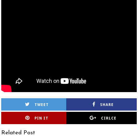
TWEET
SHARE
PIN IT
CIRLCE
Related Post