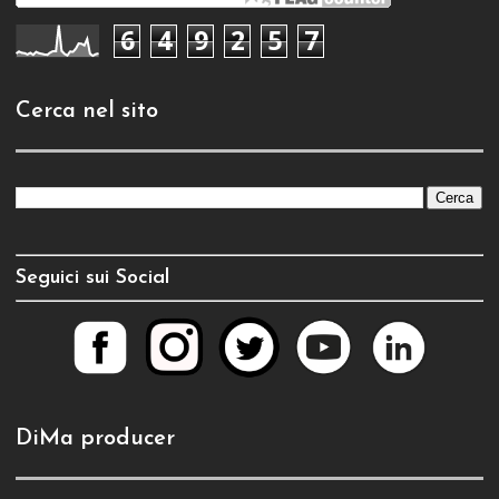
6
4
9
2
5
7
Cerca nel sito
Seguici sui Social
DiMa producer