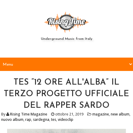
Underground Music from Italy
TES “12 ORE ALL'ALBA” IL
TERZO PROGETTO UFFICIALE
DEL RAPPER SARDO
By
Rising Time Magazine
ottobre 21, 2019
magazine
,
new album
,
nuovo album
,
rap
,
sardegna
,
tes
,
videoclip