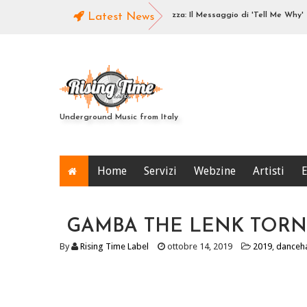
Guido & GuIRIE Musica e Consapevolezza: Il Messaggio di 'Tell Me Why'
Latest News
Underground Music from Italy
Home
Servizi
Webzine
Artisti
E
GAMBA THE LENK TORN
By
Rising Time Label
ottobre 14, 2019
2019
,
danceha