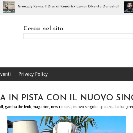
Greezzly Remix: Il Diss di Kendrick Lamar Diventa Dancehall
DJ
Cerca nel sito
venti
Privacy Policy
A IN PISTA CON IL NUOVO SI
ll
,
gamba the lenk
,
magazine
,
new release
,
nuovo singolo
,
spalanka lanka. gre