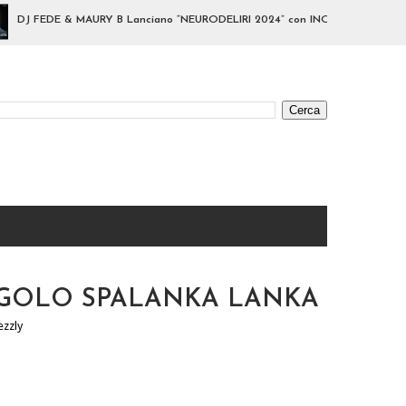
 FEDE & MAURY B Lanciano “NEURODELIRI 2024” con INOKI – Un Banger Asso
NGOLO SPALANKA LANKA
ezzly