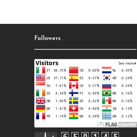
Followers
6
5
0
1
4
5