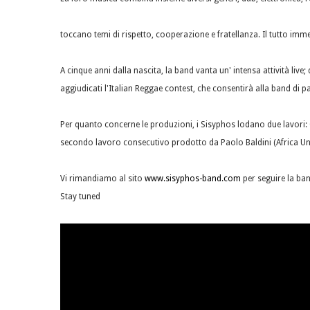
toccano temi di rispetto, cooperazione e fratellanza. Il tutto imm
A cinque anni dalla nascita, la band vanta un' intensa attività live
aggiudicati l'Italian Reggae contest, che consentirà alla band di
Per quanto concerne le produzioni, i Sisyphos lodano due lavori:
secondo lavoro consecutivo prodotto da Paolo Baldini (Africa Unit
Vi rimandiamo al sito
www.sisyphos-band.com
per seguire la ba
Stay tuned