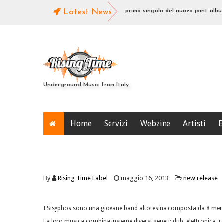
-a-dub
Con il cuore in gola": il primo singolo del nuovo joint album di
Latest News
spezione
Underground Music from Italy
Home
Servizi
Webzine
Artisti
E
By
Rising Time Label
maggio 16, 2013
new release
I Sisyphos sono una giovane band altotesina composta da 8 memb
La loro musica combina insieme diversi generi; dub, elettronica,