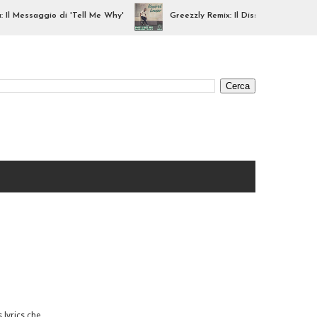
Messaggio di 'Tell Me Why'
Greezzly Remix: Il Diss di Kendrick Lama
 lyrics che