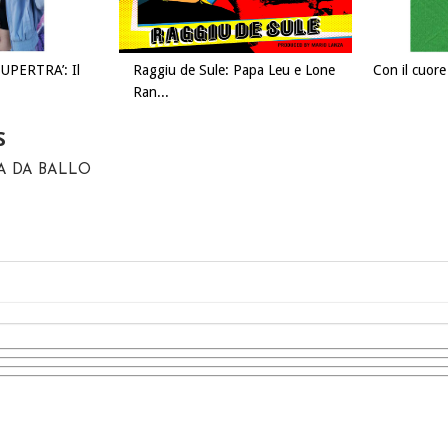
SUPERTRA’: Il
Raggiu de Sule: Papa Leu e Lone
Con il cuore 
Ran...
S
A DA BALLO