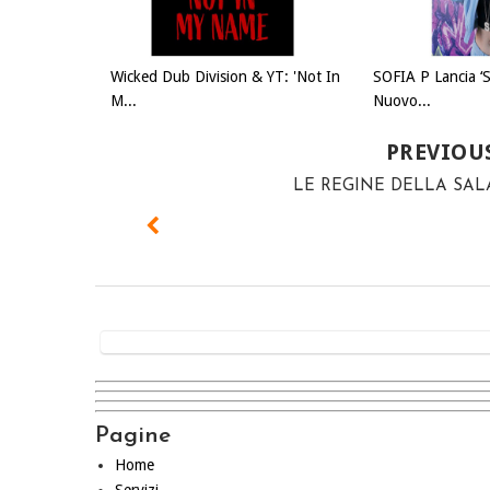
Wicked Dub Division & YT: 'Not In
SOFIA P Lancia ‘
M...
Nuovo...
PREVIOU
LE REGINE DELLA SAL
Pagine
Home
Servizi