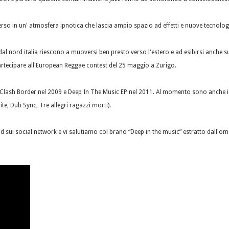
erso in un' atmosfera ipnotica che lascia ampio spazio ad effetti e nuove tecnolog
; dal nord italia riescono a muoversi ben presto verso l'estero e ad esibirsi anche su
 partecipare all'European Reggae contest del 25 maggio a Zurigo.
 Clash Border nel 2009 e Deep In The Music EP nel 2011. Al momento sono anche im
e, Dub Sync, Tre allegri ragazzi morti).
nd sui social network e vi salutiamo col brano “Deep in the music” estratto dall'