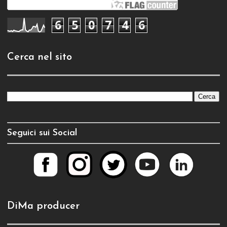
6
5
0
7
4
6
Cerca nel sito
Seguici sui Social
DiMa producer