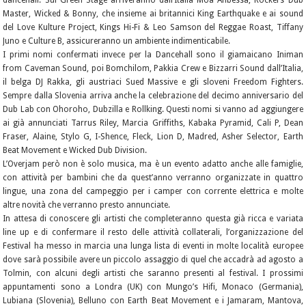
dancehall. Sul Green Stage arriveranno dall’Italia Moa Anbessa, Rockers Dub
Master, Wicked & Bonny, che insieme ai britannici King Earthquake e ai sound
del Love Kulture Project, Kings Hi-Fi & Leo Samson del Reggae Roast, Tiffany
Juno e Culture B, assicureranno un ambiente indimenticabile.
I primi nomi confermati invece per la Dancehall sono il giamaicano Iniman
from Caveman Sound, poi Bomchilom, Pakkia Crew e Bizzarri Sound dall’Italia,
il belga DJ Rakka, gli austriaci Sued Massive e gli sloveni Freedom Fighters.
Sempre dalla Slovenia arriva anche la celebrazione del decimo anniversario del
Dub Lab con Ohoroho, Dubzilla e Rollking. Questi nomi si vanno ad aggiungere
ai già annunciati Tarrus Riley, Marcia Griffiths, Kabaka Pyramid, Cali P, Dean
Fraser, Alaine, Stylo G, I-Shence, Fleck, Lion D, Madred, Asher Selector, Earth
Beat Movement e Wicked Dub Division.
L’Overjam però non è solo musica, ma è un evento adatto anche alle famiglie,
con attività per bambini che da quest’anno verranno organizzate in quattro
lingue, una zona del campeggio per i camper con corrente elettrica e molte
altre novità che verranno presto annunciate.
In attesa di conoscere gli artisti che completeranno questa già ricca e variata
line up e di confermare il resto delle attività collaterali, l’organizzazione del
Festival ha messo in marcia una lunga lista di eventi in molte località europee
dove sarà possibile avere un piccolo assaggio di quel che accadrà ad agosto a
Tolmin, con alcuni degli artisti che saranno presenti al festival. I prossimi
appuntamenti sono a Londra (UK) con Mungo’s Hifi, Monaco (Germania),
Lubiana (Slovenia), Belluno con Earth Beat Movement e i Jamaram, Mantova,