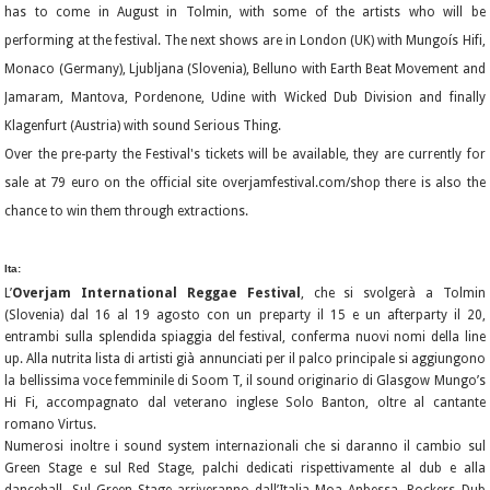
has to come in August in Tolmin, with some of the artists who will be
performing at the festival. The next shows are in London (UK) with Mungoís Hifi,
Monaco (Germany), Ljubljana (Slovenia), Belluno with Earth Beat Movement and
Jamaram, Mantova, Pordenone, Udine with Wicked Dub Division and finally
Klagenfurt (Austria) with sound Serious Thing.
Over the pre-party the Festival's tickets will be available, they are currently for
sale at 79 euro on the official site overjamfestival.com/shop there is also the
chance to win them through extractions.
Ita:
L’
Overjam International Reggae Festival
, che si svolgerà a Tolmin
(Slovenia) dal 16 al 19 agosto con un preparty il 15 e un afterparty il 20,
entrambi sulla splendida spiaggia del festival, conferma nuovi nomi della line
up. Alla nutrita lista di artisti già annunciati per il palco principale si aggiungono
la bellissima voce femminile di Soom T, il sound originario di Glasgow Mungo’s
Hi Fi, accompagnato dal veterano inglese Solo Banton, oltre al cantante
romano Virtus.
Numerosi inoltre i sound system internazionali che si daranno il cambio sul
Green Stage e sul Red Stage, palchi dedicati rispettivamente al dub e alla