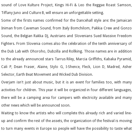
sound of Love Kulture Project, Kings Hi-Fi & Leo the Reggae Roast Samson,
Tiffany Juno and Culture B, will ensure an unforgettable setting.
Some of the firsts names confirmed for the Dancehall style are: the Jamaican
Iniman from Caveman Sound, from Italy Bomchilom, Pakkia Crew and Gonzo
Sound, the Belgian Rakka DJ, Austrians and Slovenians Sued Massive Freedom
Fighters. From Slovenia comes also the celebration of the tenth anniversary of
the Dub Lab with Ohoroho, Dubzilla and Rollking. Those names are in addition
to the already announced stars Tarrus Riley, Marcia Griffiths, Kabaka Pyramid,
Cali P, Dean Fraser, Alaine, Stylo G, I-Shence, Fleck, Lion D, Madred, Asher
Selector, Earth Beat Movement and Wicked Dub Division.
Overjam isn't just about music, but it is an event for families too, with many
activities for children. This year it will be organized in four different languages,
there will be a camping area for campers with electricity available and many
other news which will be announced soon.
Waiting to know the artists who will complete this already rich and varied line-
up and confirm the rest of the assets, the organization of the festival is moving
to turn many events in Europe so people will have the possibility to taste what